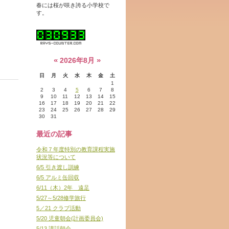
春には桜が咲き誇る小学校で
す。
«
»
2026年8月
日
月
火
水
木
金
土
1
2
3
4
5
6
7
8
9
10
11
12
13
14
15
16
17
18
19
20
21
22
23
24
25
26
27
28
29
30
31
最近の記事
令和７年度特別の教育課程実施
状況等について
6/5 引き渡し訓練
6/5 アルミ缶回収
6/11（木）2年 遠足
5/27～5/28修学旅行
5／21 クラブ活動
5/20 児童朝会(計画委員会)
5/13 講話朝会