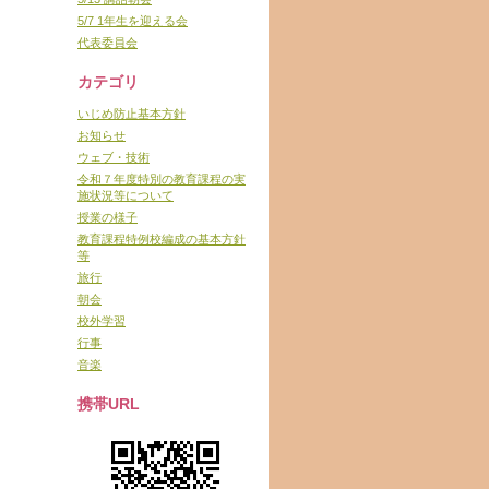
5/7 1年生を迎える会
代表委員会
カテゴリ
いじめ防止基本方針
お知らせ
ウェブ・技術
令和７年度特別の教育課程の実
施状況等について
授業の様子
教育課程特例校編成の基本方針
等
旅行
朝会
校外学習
行事
音楽
携帯URL