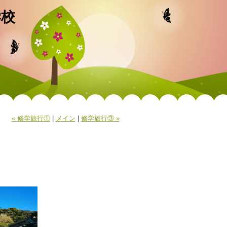
学校
« 修学旅行①
|
メイン
|
修学旅行③ »