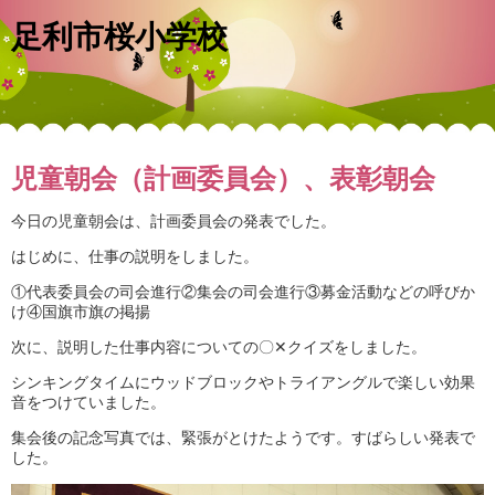
足利市桜小学校
児童朝会（計画委員会）、表彰朝会
今日の児童朝会は、計画委員会の発表でした。
はじめに、仕事の説明をしました。
①代表委員会の司会進行②集会の司会進行③募金活動などの呼びか
け④国旗市旗の掲揚
次に、説明した仕事内容についての〇✕クイズをしました。
シンキングタイムにウッドブロックやトライアングルで楽しい効果
音をつけていました。
集会後の記念写真では、緊張がとけたようです。すばらしい発表で
した。