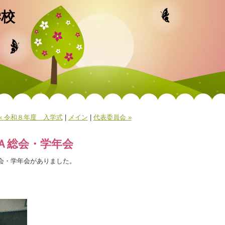
学校
« 令和８年度 入学式
|
メイン
|
代表委員会 »
ＴＡ総会・学年会
会・学年会がありました。