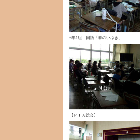
6年1組 国語「春のいぶき」
【ＰＴＡ総会】