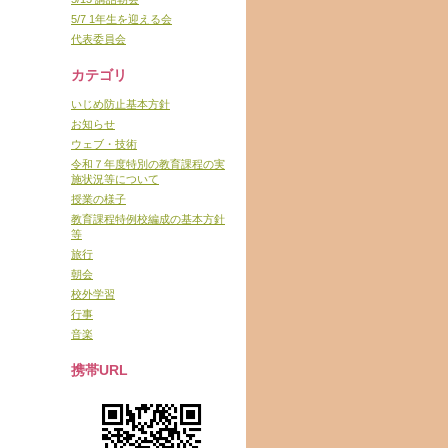
5/7 1年生を迎える会
代表委員会
カテゴリ
いじめ防止基本方針
お知らせ
ウェブ・技術
令和７年度特別の教育課程の実
施状況等について
授業の様子
教育課程特例校編成の基本方針
等
旅行
朝会
校外学習
行事
音楽
携帯URL