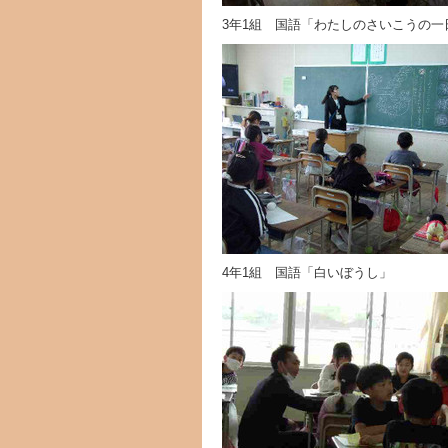
3年1組 国語「わたしのさいこうの一
4年1組 国語「白いぼうし」