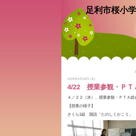
足利市桜小
2026年4月28日 (火)
4/22 授業参観・Ｐ
４／２２（水）、授業参観・ＰＴＡ総
【授業の様子】
さくら1組 国語「たのしくかこう」