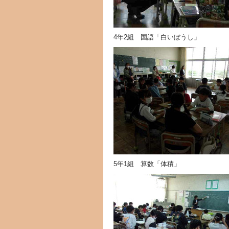
4年2組 国語「白いぼうし」
5年1組 算数「体積」