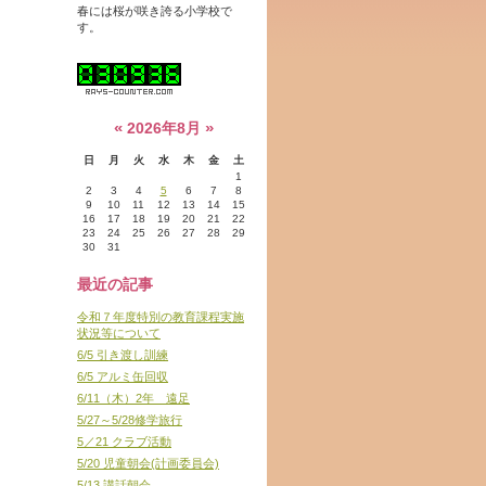
春には桜が咲き誇る小学校で
す。
«
»
2026年8月
日
月
火
水
木
金
土
1
2
3
4
5
6
7
8
9
10
11
12
13
14
15
16
17
18
19
20
21
22
23
24
25
26
27
28
29
30
31
最近の記事
令和７年度特別の教育課程実施
状況等について
6/5 引き渡し訓練
6/5 アルミ缶回収
6/11（木）2年 遠足
5/27～5/28修学旅行
5／21 クラブ活動
5/20 児童朝会(計画委員会)
5/13 講話朝会