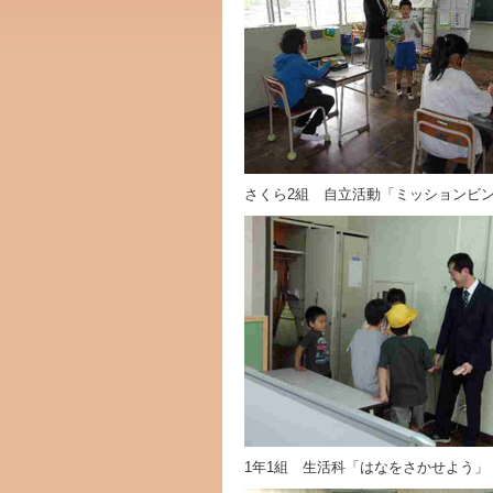
さくら2組 自立活動「ミッションビ
1年1組 生活科「はなをさかせよう」